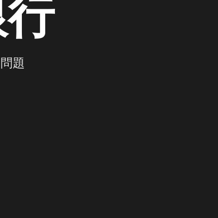
銀行
餓問題