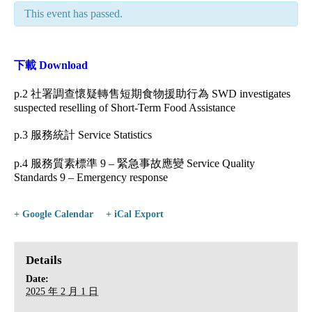
This event has passed.
下載 Download
p.2 社署調查懷疑轉售短期食物援助行為 SWD investigates
suspected reselling of Short-Term Food Assistance
p.3 服務統計 Service Statistics
p.4 服務質素標準 9 – 緊急事故應變 Service Quality
Standards 9 – Emergency response
+ Google Calendar
+ iCal Export
Details
Date:
2025 年 2 月 1 日